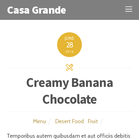
Casa Grande
JUNE
28
2016
Creamy Banana
Chocolate
Menu
Desert Food
,
Fruit
Temporibus autem quibusdam et aut officiis debitis