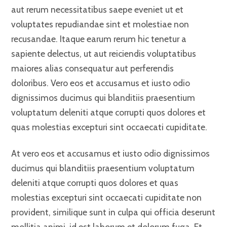
aut rerum necessitatibus saepe eveniet ut et
voluptates repudiandae sint et molestiae non
recusandae. Itaque earum rerum hic tenetur a
sapiente delectus, ut aut reiciendis voluptatibus
maiores alias consequatur aut perferendis
doloribus. Vero eos et accusamus et iusto odio
dignissimos ducimus qui blanditiis praesentium
voluptatum deleniti atque corrupti quos dolores et
quas molestias excepturi sint occaecati cupiditate.
At vero eos et accusamus et iusto odio dignissimos
ducimus qui blanditiis praesentium voluptatum
deleniti atque corrupti quos dolores et quas
molestias excepturi sint occaecati cupiditate non
provident, similique sunt in culpa qui officia deserunt
mollitia animi, id est laborum et dolorum fuga. Et